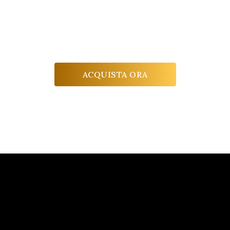
persone che ami.
Una visita per due persone delle cantine La Scolca e
una degustazione delle etichette più iconiche
dell’azienda.
ACQUISTA ORA