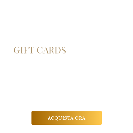
Regala un dono speciale
GIFT CARDS
Un’esperienza senza confini da condividere
con le persone che ami.
Una visita per due persone delle cantine La
Scolca e una degustazione delle etichette più
iconiche dell’azienda.
ACQUISTA ORA