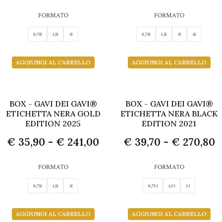
FORMATO
FORMATO
0,75l
1,5l
3l
0,75l
1,5l
3l
6l
AGGIUNGI AL CARRELLO
AGGIUNGI AL CARRELLO
BOX - GAVI DEI GAVI®
BOX - GAVI DEI GAVI®
ETICHETTA NERA GOLD
ETICHETTA NERA BLACK
EDITION 2025
EDITION 2021
€
35,90
-
€
241,00
€
39,70
-
€
270,80
FORMATO
FORMATO
0,75l
1,5l
3l
0,75 l
1,5 l
3 l
AGGIUNGI AL CARRELLO
AGGIUNGI AL CARRELLO